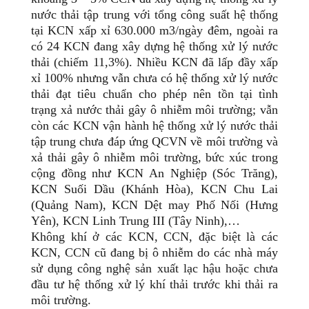
nước thải tập trung với tổng công suất hệ thống
tại KCN xấp xỉ 630.000 m3/ngày đêm, ngoài ra
có 24 KCN đang xây dựng hệ thống xử lý nước
thải (chiếm 11,3%). Nhiều KCN đã lấp đầy xấp
xỉ 100% nhưng vẫn chưa có hệ thống xử lý nước
thải đạt tiêu chuẩn cho phép nên tồn tại tình
trạng xả nước thải gây ô nhiễm môi trường; vẫn
còn các KCN vận hành hệ thống xử lý nước thải
tập trung chưa đáp ứng QCVN về môi trường và
xả thải gây ô nhiễm môi trường, bức xúc trong
cộng đồng như KCN An Nghiệp (Sóc Trăng),
KCN Suối Dầu (Khánh Hòa), KCN Chu Lai
(Quảng Nam), KCN Dệt may Phố Nối (Hưng
Yên), KCN Linh Trung III (Tây Ninh),…
Không khí ở các KCN, CCN, đặc biệt là các
KCN, CCN cũ đang bị ô nhiễm do các nhà máy
sử dụng công nghệ sản xuất lạc hậu hoặc chưa
đầu tư hệ thống xử lý khí thải trước khi thải ra
môi trường.