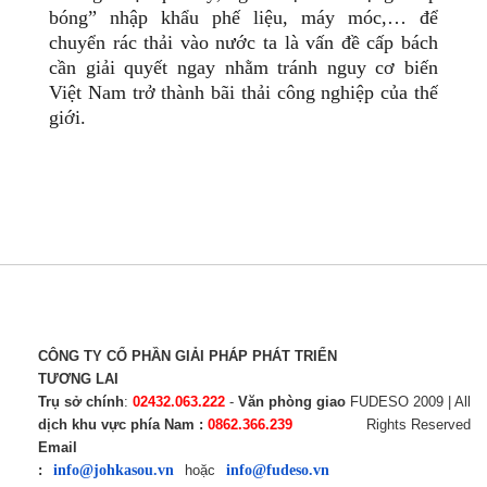
bóng” nhập khẩu phế liệu, máy móc,… để
chuyển rác thải vào nước ta là vấn đề cấp bách
cần giải quyết ngay nhằm tránh nguy cơ biến
Việt Nam trở thành bãi thải công nghiệp của thế
giới.
CÔNG TY CỔ PHẦN GIẢI PHÁP PHÁT TRIỂN
TƯƠNG LAI
Trụ sở chính
:
02432.063.222
-
Văn phòng giao
FUDESO 2009 | All
dịch khu vực phía Nam :
0862.366.239
Rights Reserved
Email
:
info@johkasou.vn
hoặc
info@fudeso.vn