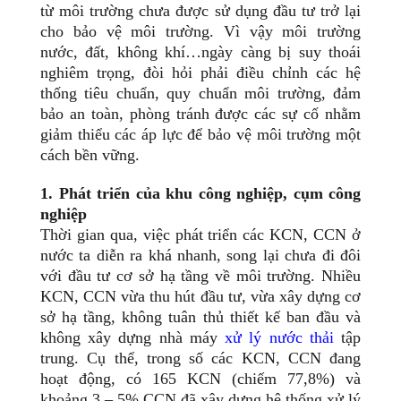
từ môi trường chưa được sử dụng đầu tư trở lại
cho bảo vệ môi trường. Vì vậy môi trường
nước, đất, không khí…ngày càng bị suy thoái
nghiêm trọng, đòi hỏi phải điều chỉnh các hệ
thống tiêu chuẩn, quy chuẩn môi trường, đảm
bảo an toàn, phòng tránh được các sự cố nhằm
giảm thiểu các áp lực để bảo vệ môi trường một
cách bền vững.
1. Phát triển của khu công nghiệp, cụm công
nghiệp
Thời gian qua, việc phát triển các KCN, CCN ở
nước ta diễn ra khá nhanh, song lại chưa đi đôi
với đầu tư cơ sở hạ tầng về môi trường. Nhiều
KCN, CCN vừa thu hút đầu tư, vừa xây dựng cơ
sở hạ tầng, không tuân thủ thiết kế ban đầu và
không xây dựng nhà máy
xử lý nước thải
tập
trung. Cụ thể, trong số các KCN, CCN đang
hoạt động, có 165 KCN (chiếm 77,8%) và
khoảng 3 – 5% CCN đã xây dựng hệ thống xử lý