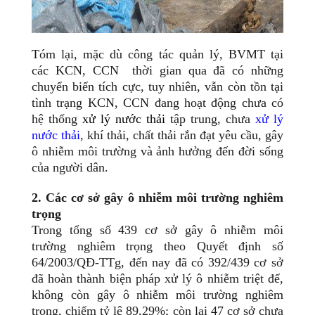
Tóm lại, mặc dù công tác quản lý, BVMT tại
các KCN, CCN thời gian qua đã có những
chuyển biến tích cực, tuy nhiên, vẫn còn tồn tại
tình trạng KCN, CCN đang hoạt động chưa có
hệ thống
xử lý nước thải
tập trung, chưa
xử lý
nước thải
, khí thải, chất thải rắn đạt yêu cầu, gây
ô nhiễm môi trường và ảnh hưởng đến đời sống
của người dân.
2. Các cơ sở gây ô nhiễm môi trường nghiêm
trọng
Trong tổng số 439 cơ sở gây ô nhiễm môi
trường nghiêm trọng theo Quyết định số
64/2003/QĐ-TTg, đến nay đã có 392/439 cơ sở
đã hoàn thành biện pháp xử lý ô nhiễm triệt để,
không còn gây ô nhiễm môi trường nghiêm
trọng, chiếm tỷ lệ 89,29%; còn lại 47 cơ sở chưa